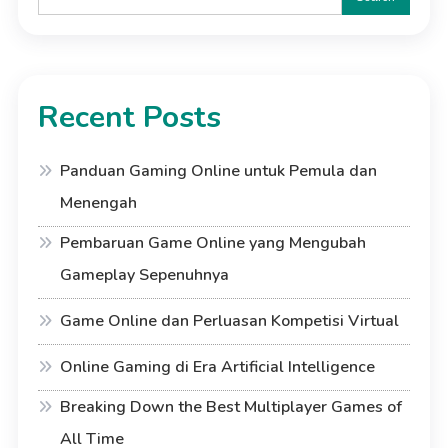
Recent Posts
Panduan Gaming Online untuk Pemula dan
Menengah
Pembaruan Game Online yang Mengubah
Gameplay Sepenuhnya
Game Online dan Perluasan Kompetisi Virtual
Online Gaming di Era Artificial Intelligence
Breaking Down the Best Multiplayer Games of
All Time