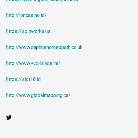
http://ioncasino.id/
https://spinworks.us
http://www.daphnehomeopath.co.uk
http://www.vvd-bladel.nl/
https://slot18.id
http://www.globalmapping.ca/