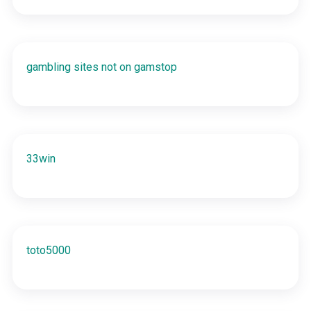
gambling sites not on gamstop
33win
toto5000