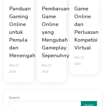
Panduan
Pembaruan
Game
Gaming
Game
Online
Online
Online
dan
untuk
yang
Perluasan
Pemula
Mengubah
Kompetisi
dan
Gameplay
Virtual
Menengah
Sepenuhnya
May 10,
2026
May 12,
May 10,
2026
2026
Search
Search