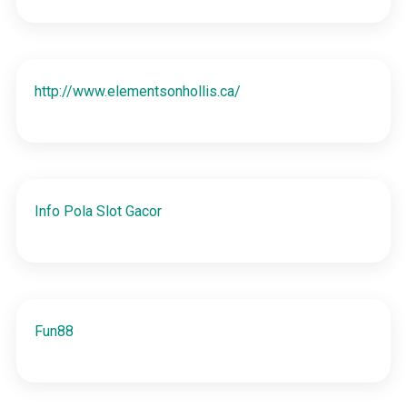
http://www.elementsonhollis.ca/
Info Pola Slot Gacor
Fun88