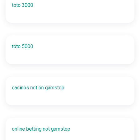
toto 3000
toto 5000
casinos not on gamstop
online betting not gamstop