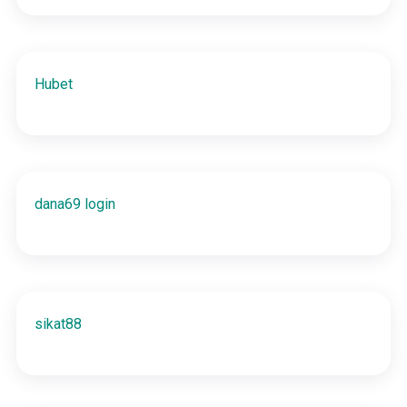
Hubet
dana69 login
sikat88