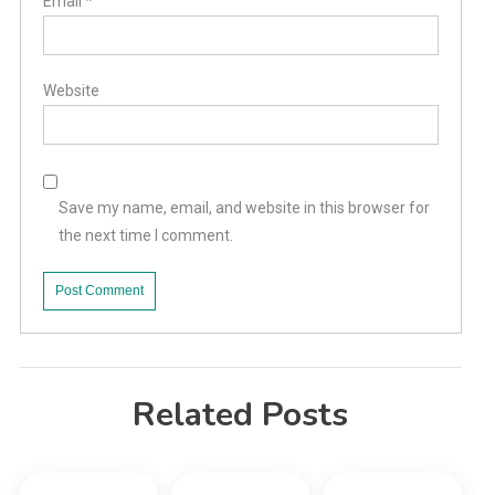
Email
*
Website
Save my name, email, and website in this browser for
the next time I comment.
Related Posts