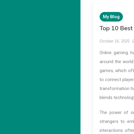
My Blog
slot gacor maxwin
Top 10 Best
October 16, 2025
Online gaming ha
around the world 
Hubet
games, which ofte
to connect player
transformation h
non gamstop casinos
blends technology
The power of onl
non gamstop casino sites UK
strangers to emb
interactions oft