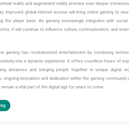
 virtual reality and augmented reality promise even deeper immersi
y. Improved global internet access will bring online gaming to new
ying the player base. As gaming increasingly integrates with socia
tforms, it will continue to influence culture, communication, and ente
ne gaming has revolutionized entertainment by combining technol
creativity into a dynamic experience. It offers countless hours of e
ging distances and bringing people together in unique digital wo
n, ongoing innovation and dedication within the gaming community 
 remain a vital part of the digital age for years to come.…
ing