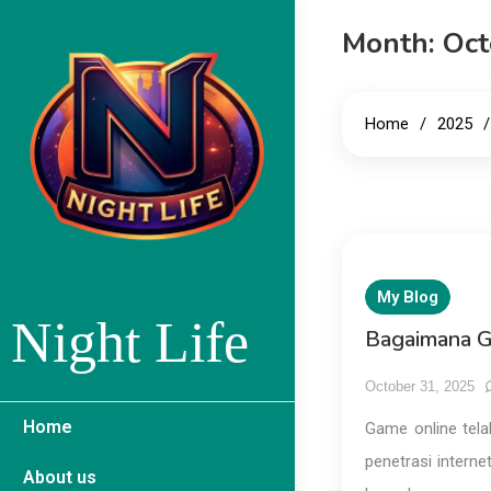
Skip
Month:
Oct
to
content
Home
2025
My Blog
Night Life
Bagaimana G
October 31, 2025
Home
Game online tela
penetrasi intern
About us