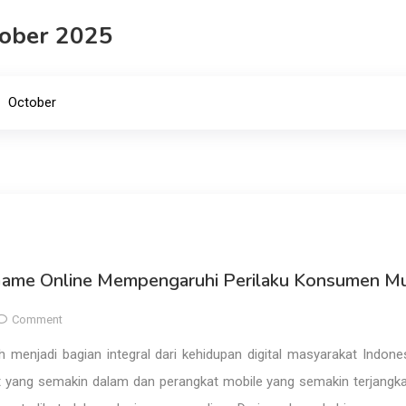
ober 2025
October
ame Online Mempengaruhi Perilaku Konsumen M
on
Comment
Bagaimana
h menjadi bagian integral dari kehidupan digital masyarakat Indone
Game
Online
et yang semakin dalam dan perangkat mobile yang semakin terjangk
Mempengaruhi