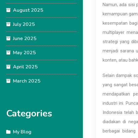
Namun, ada sisi p
August 2025
kemampuan game 
kesempatan bagi
July 2025
multiplayer men
June 2025
strategi yang di
menjadi sarana u
May 2025
konten, atau bahk
April 2025
Selain dampak sos
March 2025
yang sangat bes
mendapatkan pen
industri ini. Pun
Categories
Indonesia telah 
diadakan di neg
berbagai bidang
My Blog