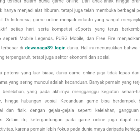
ng terlibat dalam dunia game online. Dari anak-anak hingga or
Perilaku
k hanya menjadi alat hiburan, tetapi juga telah membuka berbagai p
Konsumen
al. Di Indonesia, game online menjadi industri yang sangat menjanji
Muda
ktif setiap hari, serta kompetisi eSports yang terus berkemb
e seperti Mobile Legends, PUBG Mobile, dan Free Fire menjadika
 terbesar di
dewanaga89 login
dunia. Hal ini menunjukkan bahwa 
ng terpengaruh, tetapi juga sektor ekonomi dan sosial.
i potensi yang luar biasa, dunia game online juga tidak lepas dari
tama yang sering muncul adalah kecanduan. Banyak pemain yang ter
n berlebihan, yang pada akhirnya mengganggu kegiatan sehari-har
jar, hingga hubungan sosial. Kecanduan game bisa berdampak 
l dan fisik, dengan gejala-gejala seperti kelelahan, gangguan
es. Selain itu, ketergantungan pada game online juga dapat m
tivitas, karena pemain lebih fokus pada dunia maya daripada kehidup