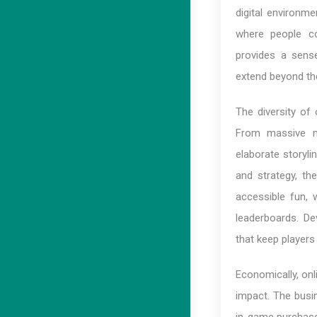
digital environm
where people co
F8bet
provides a sens
extend beyond the
The diversity of
From massive mu
elaborate storyli
and strategy, th
accessible fun, w
leaderboards. De
that keep players
Economically, onli
impact. The busi