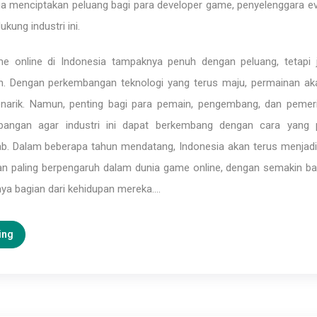
uga menciptakan peluang bagi para developer game, penyelenggara ev
ung industri ini.
 online di Indonesia tampaknya penuh dengan peluang, tetapi 
n. Dengan perkembangan teknologi yang terus maju, permainan a
enarik. Namun, penting bagi para pemain, pengembang, dan pemer
angan agar industri ini dapat berkembang dengan cara yang p
b. Dalam beberapa tahun mendatang, Indonesia akan terus menjadi
an paling berpengaruh dalam dunia game online, dengan semakin b
ya bagian dari kehidupan mereka.
…
ing